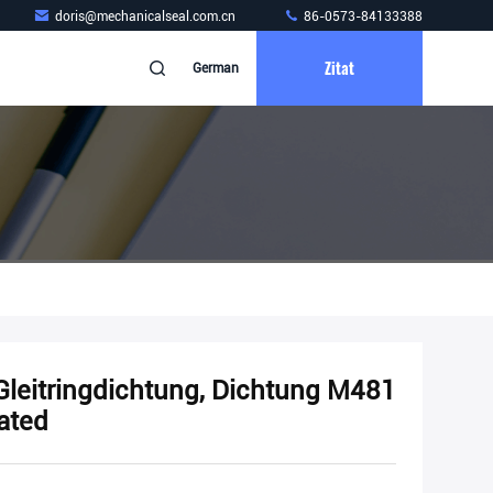
doris@mechanicalseal.com.cn
86-0573-84133388
Zitat
German
Gleitringdichtung, Dichtung M481
cated