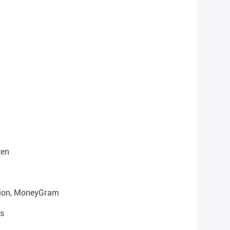
ten
nion, MoneyGram
s