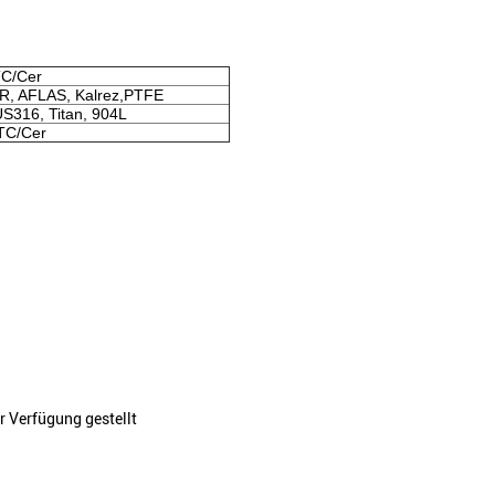
TC/Cer
R, AFLAS, Kalrez,PTFE
S316, Titan, 904L
/TC/Cer
r Verfügung gestellt