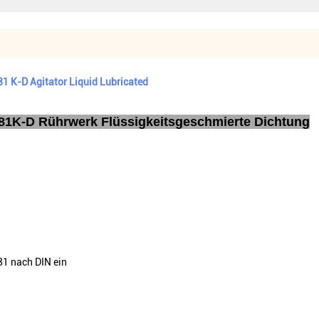
81 K-D Agitator Liquid Lubricated
81K-D Rührwerk Flüssigkeitsgeschmierte Dichtung
81 nach DIN ein