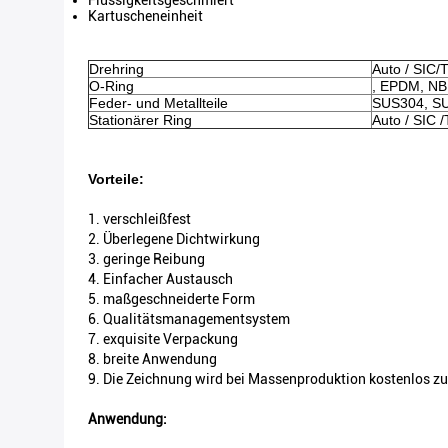
Flüssigkeitsgeschmiert
Kartuscheneinheit
Drehring
Auto / SIC/
O-Ring
, EPDM, NB
Feder- und Metallteile
SUS304, SU
Stationärer Ring
Auto / SIC 
Vorteile:
1. verschleißfest
2. Überlegene Dichtwirkung
3. geringe Reibung
4. Einfacher Austausch
5. maßgeschneiderte Form
6. Qualitätsmanagementsystem
7. exquisite Verpackung
8. breite Anwendung
9. Die Zeichnung wird bei Massenproduktion kostenlos zu
Anwendung: