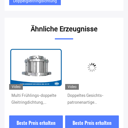
Doppelgleitringdichtung
Ähnliche Erzeugnisse
Video
Video
e-
Multi Frühlings-doppelte
Doppeltes Gesichts-
Gu
Gleitringdichtung,
patronenartige
Gl
Dichtung M481 K-D
Gleitringdichtung für
ve
Agitator Liquid Lubricated
Burgmann Cartex DN
P
Beste Preis erhalten
Beste Preis erhalten
Ersetzen