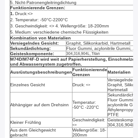
5. Nicht-Patronengleitringdichtung
Funktionierende Grenzen:
1.
Druck:
<>
2. Temperatur: -50°C-2200°C
3. Geschwindigkeit:
<>
4. Wellengröße: 18-200mm
5. Medium: verschiedene chemische Flüssigkeiten
Kombination von Materialien
Versiegelndes Gesicht:
Graphit, Silikonkarbid, Hartmetall
Sekundärdichtung:
Fluor Gummi, acylonitrile Gummi, 
Geisteskomponente:
304,316,904L, Titan
M74D/M74F-D wird weit auf Papierherstellung, Einschmelzen,
und Abwassersystem zugetroffen.
Funktionierende
Ausrüstungsbeschreibungen
Materialien
Grenzen
Versiegelndes G
Einzelnes Gesicht
Druck:
Graphit, Silikon
<>
Hartmetall
Sekundärdichtu
Fluor Gummi,
Temperatur:
Abhängiger auf dem Drehsinn
acylonitrile Gu
-50°C -220°C
Äthylenpropyl
PTFE
Geschwindigkeit:
Geisteskompon
Kleiner Frühling
304,316,904L, 
<>
Aus dem Gleichgewicht
Wellengröße: 18-
gebracht
200mm