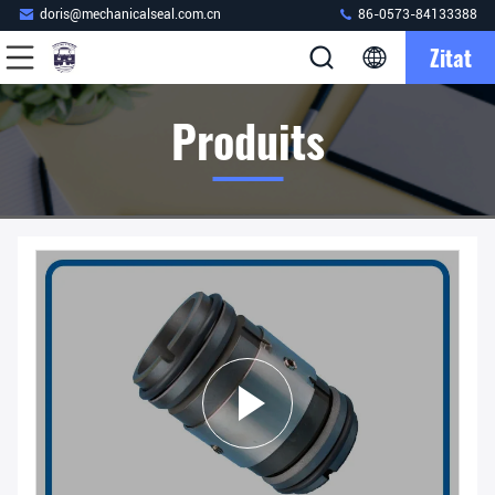
doris@mechanicalseal.com.cn
86-0573-84133388
Zitat
Produits