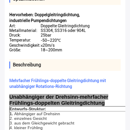
Hervorheben:
Doppelgleitringdichtung
,
industrielle Pumpendichtungen
Art:
Doppelte Gleitringdichtung
Metallmaterial:
SS304, SS316 oder 904L
Druck:
25bar
Temperatur:
-50~220℃
Geschwindigkeit:
≤20m/s
Größe:
18~200mm
Beschreibung
Mehrfacher Frühlings-doppelte Gleitringdichtung mit
unabhängiger Rotations-Richtung
Unabhängiger der Drehsinn-mehrfacher
Frühlings-doppelten Gleitringdichtung
Entwurfs-Struktur:
1.
Abhängiger auf Drehsinn
2. einzelnes Gesicht
3. aus dem Gleichgewicht gebracht
4. kleiner Frühling