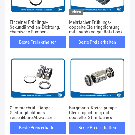
Video
Einzelner Frühlings-
Mehrfacher Frühlings-
Sekundärwellen-Dichtung,
doppelte Gleitringdichtung
chemische Pumpen-
mit unabhängiger Rotations-
Doppelgleitringdichtung
Richtung
Beste Preis erhalten
Beste Preis erhalten
Gummigebrüll-Doppelt-
Burgmann-Kreiselpumpe-
Gleitringdichtungs-
Gleitringdichtung mit
versenkbare Abwasser-
doppelter Stirnfläche u.
Pumpen-Verwendung
kleinem Frühling
Beste Preis erhalten
Beste Preis erhalten