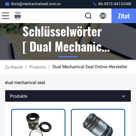
doris@mechanicalseal.com.cn
86-0573-84133388
Zitat
Schlüsselwörter
[ Dual Mechanical
Seal ]
/
/
Dual Mechanical Seal Online-Hersteller
Zu Hause
Produits
Übereinstimmung
dual mechanical seal
39 Produits
Produkte