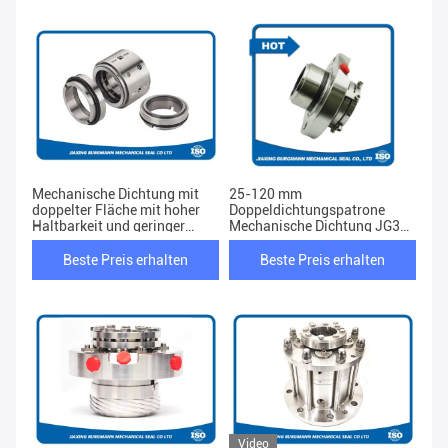
Mechanische Dichtung mit
25-120 mm
doppelter Fläche mit hoher
Doppeldichtungspatrone
Haltbarkeit und geringer
Mechanische Dichtung JG328
Leckage
für Rührgeräte
Beste Preis erhalten
Beste Preis erhalten
Video