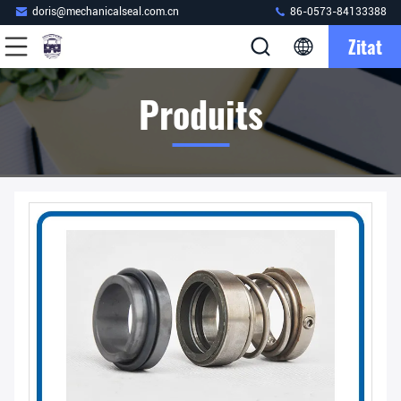
doris@mechanicalseal.com.cn
86-0573-84133388
Zitat
Produits