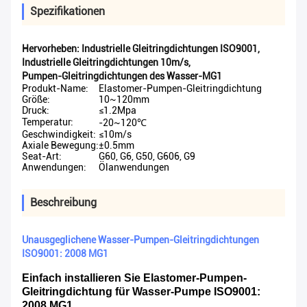
Spezifikationen
Hervorheben:
Industrielle Gleitringdichtungen ISO9001
,
Industrielle Gleitringdichtungen 10m/s
,
Pumpen-Gleitringdichtungen des Wasser-MG1
Produkt-Name:
Elastomer-Pumpen-Gleitringdichtung
Größe:
10~120mm
Druck:
≤1.2Mpa
Temperatur:
-20~120℃
Geschwindigkeit:
≤10m/s
Axiale Bewegung:
±0.5mm
Seat-Art:
G60, G6, G50, G606, G9
Anwendungen:
Ölanwendungen
Beschreibung
Unausgeglichene Wasser-Pumpen-Gleitringdichtungen
ISO9001: 2008 MG1
Einfach installieren Sie Elastomer-Pumpen-
Gleitringdichtung für Wasser-Pumpe ISO9001:
2008 MG1