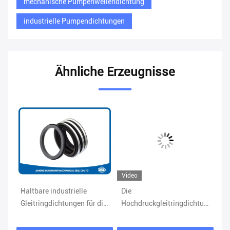
mechanische Pumpenwellendichtung
industrielle Pumpendichtungen
Ähnliche Erzeugnisse
Video
Haltbare industrielle
Die
Ko
umpen-
Gleitringdichtungen für die
Hochdruckgleitringdichtungs-
in
chemische/Abwasser-
industriellen Pumpen
Gl
Pumpen
verwenden FDA
ve