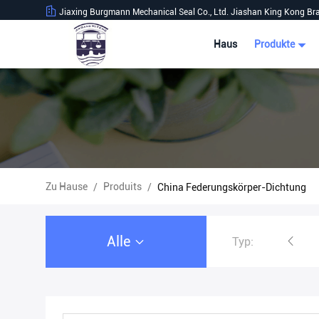
Jiaxing Burgmann Mechanical Seal Co., Ltd. Jiashan King Kong Br
Haus
Produkte
Zu Hause
Produits
/
/
China Federungskörper-Dichtung
Alle
Typ:
industrielle Gleitringdichtungen