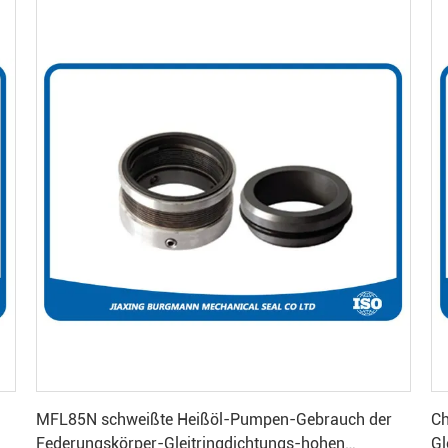
Beste Preis erhalten
MFL85N schweißte Heißöl-Pumpen-Gebrauch der
Ch
Federungskörper-Gleitringdichtungs-hohen
Gl