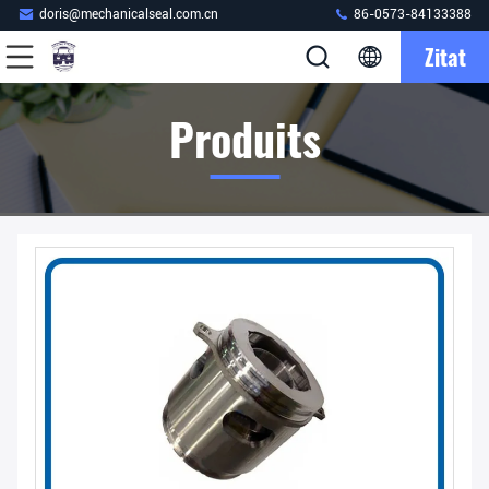
doris@mechanicalseal.com.cn
86-0573-84133388
Zitat
Produits