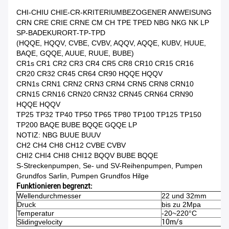
CHI-CHIU CHIE-CR-KRITERIUMBEZOGENER ANWEISUNG
CRN CRE CRIE CRNE CM CH TPE TPED NBG NKG NK LP
SP-BADEKURORT-TP-TPD
(HQQE, HQQV, CVBE, CVBV, AQQV, AQQE, KUBV, HUUE,
BAQE, GQQE, AUUE, RUUE, BUBE)
CR1s CR1 CR2 CR3 CR4 CR5 CR8 CR10 CR15 CR16
CR20 CR32 CR45 CR64 CR90 HQQE HQQV
CRN1s CRN1 CRN2 CRN3 CRN4 CRN5 CRN8 CRN10
CRN15 CRN16 CRN20 CRN32 CRN45 CRN64 CRN90
HQQE HQQV
TP25 TP32 TP40 TP50 TP65 TP80 TP100 TP125 TP150
TP200 BAQE BUBE BQQE GQQE LP
NOTIZ: NBG BUUE BUUV
CH2 CH4 CH8 CH12 CVBE CVBV
CHI2 CHI4 CHI8 CHI12 BQQV BUBE BQQE
S-Streckenpumpen, Se- und SV-Reihenpumpen, Pumpen
Grundfos Sarlin, Pumpen Grundfos Hilge
Funktionieren begrenzt:
Wellendurchmesser
22 und 32mm
Druck
bis zu 2Mpa
Temperatur
-20~220°C
Slidingvelocity
10m/s