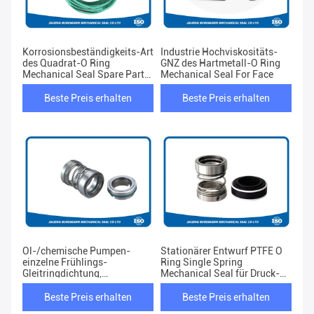
Korrosionsbeständigkeits-Art
Industrie Hochviskositäts-
des Quadrat-O Ring
GNZ des Hartmetall-O Ring
Mechanical Seal Spare Parts
Mechanical Seal For Face
chemische
Beste Preis erhalten
Beste Preis erhalten
Öl-/chemische Pumpen-
Stationärer Entwurf PTFE O
einzelne Frühlings-
Ring Single Spring
Gleitringdichtung,
Mechanical Seal für Druck-
stationäres O Ring
Umkehrungen
Mechanical Seal
Beste Preis erhalten
Beste Preis erhalten