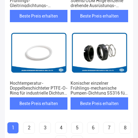
Frühlings-
Soems/ODM Hilge einzelne
Gleitringdichtungs-
drehende Ausrüstungs-
Elastomer-Gummi brüllt Art
Verwendung
für Wasser-Pumpe
Beste Preis erhalten
Beste Preis erhalten
Hochtemperatur-
Konischer einzelner
Doppelbeschichteter PTFE-O-
Frühlings-mechanische
Ring für industrielle Dichtung
Pumpen-Dichtung SS316 für
Längen 1-1000 mm
Umlaufpumpe-Fabrik
Temperaturbereich -50-250 C
Beste Preis erhalten
Beste Preis erhalten
1
2
3
4
5
6
7
8