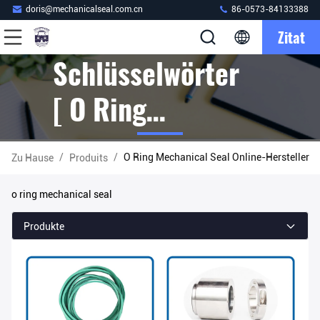
doris@mechanicalseal.com.cn
86-0573-84133388
Zitat
Schlüsselwörter
[ O Ring
Mechanical Seal ]
/
/
O Ring Mechanical Seal Online-Hersteller
Zu Hause
Produits
Übereinstimmung
o ring mechanical seal
239 Produits
Produkte